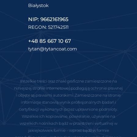
Białystok
NIP: 9662161965
REGON: 521742511
+48 85 667 10 67
tytan@tytancoat.com
Wszelkie treści oraz znaki graficzne zamieszczone na
niniejszej stronie internetowej podlegają ochronie prawnej
i objęte są prawami autorskimi. Zamieszczone na stronie
informacje stanowią wynik profesjonalnych badań i
certyfikacji wykonanych przez uprawnione podmioty.
Wszelkie ich kopiowanie, powielanie, używanie na
wszelkich nośnikach bądź w przestrzeni wirtualnej w
jakiejkolwiek formie – wprost bądź w formie