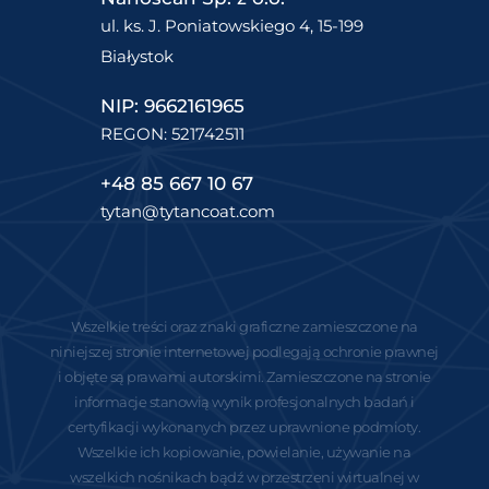
ul. ks. J. Poniatowskiego 4, 15-199
Białystok
NIP: 9662161965
REGON: 521742511
+48 85 667 10 67
tytan@tytancoat.com
Wszelkie treści oraz znaki graficzne zamieszczone na
niniejszej stronie internetowej podlegają ochronie prawnej
i objęte są prawami autorskimi. Zamieszczone na stronie
informacje stanowią wynik profesjonalnych badań i
certyfikacji wykonanych przez uprawnione podmioty.
Wszelkie ich kopiowanie, powielanie, używanie na
wszelkich nośnikach bądź w przestrzeni wirtualnej w