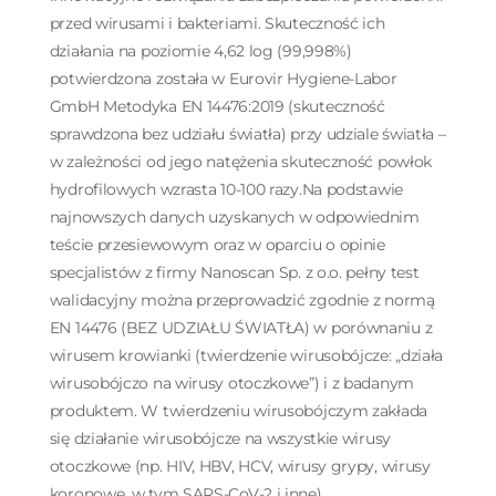
przed wirusami i bakteriami. Skuteczność ich
działania na poziomie 4,62 log (99,998%)
potwierdzona została w Eurovir Hygiene-Labor
GmbH Metodyka EN 14476:2019 (skuteczność
sprawdzona bez udziału światła) przy udziale światła –
w zależności od jego natężenia skuteczność powłok
hydrofilowych wzrasta 10-100 razy.Na podstawie
najnowszych danych uzyskanych w odpowiednim
teście przesiewowym oraz w oparciu o opinie
specjalistów z firmy Nanoscan Sp. z o.o. pełny test
walidacyjny można przeprowadzić zgodnie z normą
EN 14476 (BEZ UDZIAŁU ŚWIATŁA) w porównaniu z
wirusem krowianki (twierdzenie wirusobójcze: „działa
wirusobójczo na wirusy otoczkowe”) i z badanym
produktem. W twierdzeniu wirusobójczym zakłada
się działanie wirusobójcze na wszystkie wirusy
otoczkowe (np. HIV, HBV, HCV, wirusy grypy, wirusy
koronowe, w tym SARS-CoV-2 i inne).