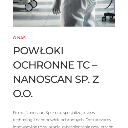
O NAS
POWŁOKI
OCHRONNE TC –
NANOSCAN SP. Z
O.O.
Firma Nanoscan Sp. z o.o. specjalizuje się w
technologii nanopowłok ochronnych. Dostarczamy
innowacyjne rozwiązania zabezpieczania powierzchni