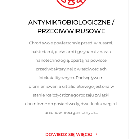
ANTYMIKROBIOLOGICZNE /
PRZECIWWIRUSOWE
Chroń swoje powierzchnie przed wirusami,
bakteriami, pleśniami i grzybami z naszą
nanotechnologią, opartą na powłoce
przeciwbakteryjnej o właściwościach
fotokatalitycznych. Pod wpływem
promieniowania ultrafioletowego jest ona w
stanie rozłożyć różnego rodzaju związki
chemiczne do postaci wody, dwutlenku węgla i
anionów nieorganicznych…
DOWIEDZ SIĘ WIĘCEJ