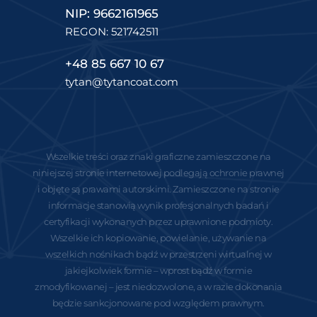
NIP: 9662161965
REGON: 521742511
+48 85 667 10 67
tytan@tytancoat.com
Wszelkie treści oraz znaki graficzne zamieszczone na
niniejszej stronie internetowej podlegają ochronie prawnej
i objęte są prawami autorskimi. Zamieszczone na stronie
informacje stanowią wynik profesjonalnych badań i
certyfikacji wykonanych przez uprawnione podmioty.
Wszelkie ich kopiowanie, powielanie, używanie na
wszelkich nośnikach bądź w przestrzeni wirtualnej w
jakiejkolwiek formie – wprost bądź w formie
zmodyfikowanej – jest niedozwolone, a w razie dokonania
będzie sankcjonowane pod względem prawnym.