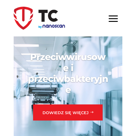
Przeciwwirusow
e i
przeciwbakteryjn
e
DOWIEDZ SIĘ WIĘCEJ