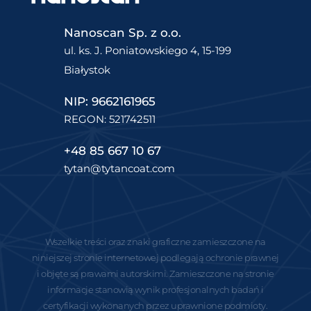
Nanoscan Sp. z o.o.
ul. ks. J. Poniatowskiego 4, 15-199
Białystok
NIP: 9662161965
REGON: 521742511
+48 85 667 10 67
tytan@tytancoat.com
Wszelkie treści oraz znaki graficzne zamieszczone na
niniejszej stronie internetowej podlegają ochronie prawnej
i objęte są prawami autorskimi. Zamieszczone na stronie
informacje stanowią wynik profesjonalnych badań i
certyfikacji wykonanych przez uprawnione podmioty.