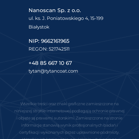
Nanoscan Sp. z o.o.
ul. ks. J. Poniatowskiego 4, 15-199
Białystok
NIP: 9662161965
REGON: 521742511
+48 85 667 10 67
tytan@tytancoat.com
Wszelkie treści oraz znaki graficzne zamieszczone na
niniejszej stronie internetowej podlegają ochronie prawnej
i objęte są prawami autorskimi. Zamieszczone na stronie
informacje stanowią wynik profesjonalnych badań i
certyfikacji wykonanych przez uprawnione podmioty.