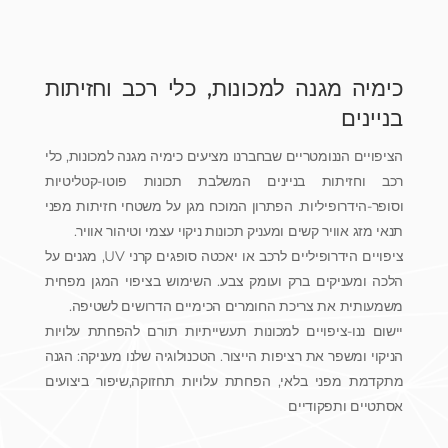
כימיה מגנה למכונות, כלי רכב וחזיתות
בניינים
הציפויים הננומטריים שבחברנו מציעים כימיה מגנה למכונות, כלי
רכב וחזיתות בניינים המשלבת תכונות פוטו-קטליטיות
וסופר-הידרופיליות. הפתרון המוכח מגן על משטחי חזיתות מפני
תנאי מזג אוויר קשים ומעניק תכונות ניקוי עצמי וטיהור אוויר.
ציפויים הידרופיליים לרכב או יאכטה סופגים קרני UV, מגנים על
הלכה ומעניקים ברק ועומק צבע. השימוש בציפוי המגן מפחית
משמעותית את צריכת החומרים הכימיים הדרושים לשטיפה.
יישום ננו-ציפויים למכונות תעשייתיות תורם להפחתת עלויות
הניקוי ומשפר את רציפות הייצור. הטכנולוגיה שלנו מעניקה: הגנה
מתקדמת מפני בלאי, הפחתת עלויות תחזוקה,שיפור ביצועים
אסתטיים ותפקודיים