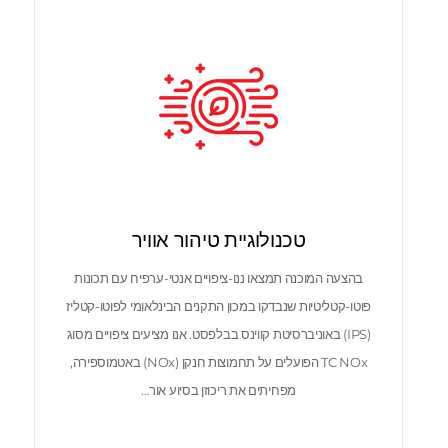
טכנולוגיית טיהור אוויר
בהצעה המוכנה תמצאו ננו-ציפויים אנטי-ערפיח עם תכונות
פוטו-קטליטיות שנבדקו במכון התקנים הבינלאומי לפוטו-קטליז
(IPS) באוניברסיטת קווינס בבלפסט. אנו מציעים ציפויים מסוג
TC NOx הפועלים על תחמוצות חנקן (NOx) באטמוספירה,
מפחיתים את ריכוזן בסיוע אור…