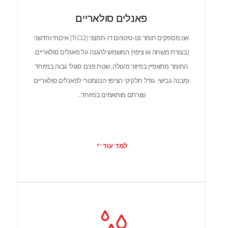
פאנלים סולאריים
אנו מספקים חומר ננו-טיטניום דו-חמצני (TiO2) איכותי וחדשני
(בצורת משחה או ציפוי) המשמש להגנה על פאנלים סולאריים.
החומר מתאפיין בפיזור מעולה, שטח פנים סגולי גבוה במיוחד
ומבנה גבישי. גודל חלקיקי הציפוי הננומטרי לפאנלים סולאריים
וצורתם מותאמים במיוחד…
למד עוד