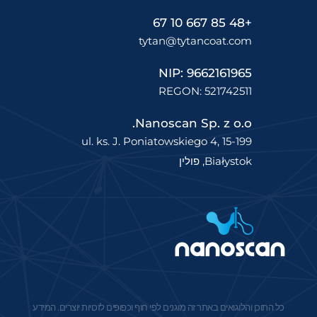
+48 85 667 10 67
tytan@tytancoat.com
NIP: 9662161965
REGON: 521742511
Nanoscan Sp. z o.o.
ul. ks. J. Poniatowskiego 4, 15-199
Białystok, פולין
כל התוכן והלוגואים באתר זה מוגנים לפי חוף וכפופים לזכויות יוצרים. המידע