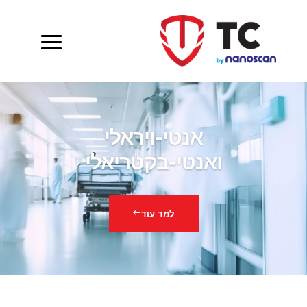
אנטי-ויראלי
ואנטי-בקטריאלי
למד עוד