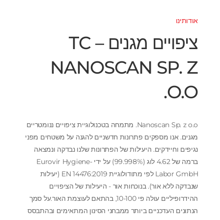
אודותינו
ציפויים מגנים TC –
NANOSCAN SP. Z
O.O.
Nanoscan Sp. z o.o. מתמחה בטכנולוגיית ציפויים ננומטריים
מגנים. אנו מספקים פתרונות חדשניים להגנה על משטחים מפני
נגיפים וחיידקים. היעילות של הפתרונות שלנו נבדקה ונמצאה
ברמה של 4.62 לוג (99.998%) על ידי Eurovir Hygiene-
Labor GmbH לפי מתודולוגיית EN 14476:2019 (יעילות
שנבדקה ללא אור). בנוכחות אור - היעילות של הציפויים
ההידרופיליים עולה פי 10-100, בהתאם לעוצמת האור.על סמך
הנתונים העדכניים ביותר ממבחני הסינון המתאימים ובהתבסס