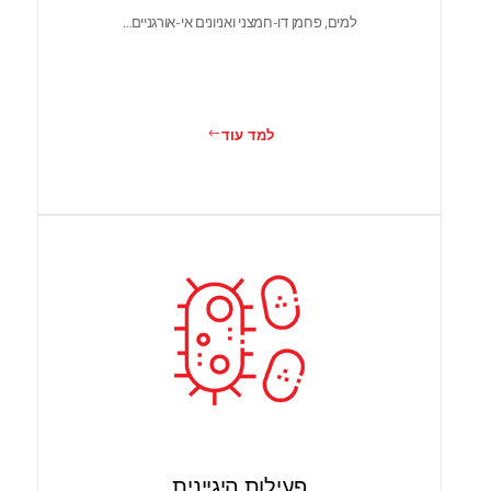
למים, פחמן דו-חמצני ואניונים אי-אורגניים…
למד עוד
פעילות היגיינית