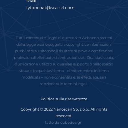
Mail
tytancoat@sca-srl.com
Tutti i contenuti e i loghi di questo sito Web sono protetti
dalla legge e sono soggetti a copyright. Le informazioni
pubblicate sul sito sono il risultato di prove e certificazioni
professionali effettuate da enti autorizzati. Qualsiasi copia,
duplicazione, utilizzo su qualsiasi supporto o nello spazio
virtuale in qualsiasi forma – direttamente o in forma
modificata – non è consentita e, se effettuata, sarà
sanzionata in termini legali.
Politica sulla riservatezza
Copyright © 2022 Nanoscan Sp. z o.o.. All rights
reserved.
fatto da
cubedesign