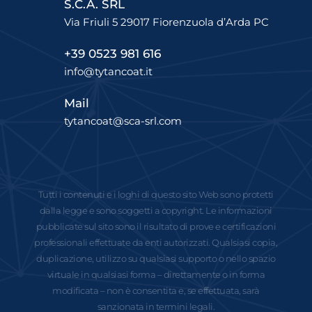
S.C.A. SRL
Via Friuli 5 29017 Fiorenzuola d’Arda PC
+39 0523 981 616
info@tytancoat.it
Mail
tytancoat@sca-srl.com
Tutti i contenuti e i loghi di questo sito Web sono protetti
dalla legge e sono soggetti a copyright. Le informazioni
pubblicate sul sito sono il risultato di prove e certificazioni
professionali effettuate da enti autorizzati. Qualsiasi copia,
duplicazione, utilizzo su qualsiasi supporto o nello spazio
virtuale in qualsiasi forma – direttamente o in forma
modificata – non è consentita e, se effettuata, sarà
sanzionata in termini legali.