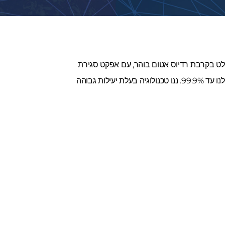
למונח "נקודת קוונטום". הטכנולוגיה שלנו מוגדרת על ידי גודל חומר של 5-8 ננומטר הנשלט בקרבת רדיוס אטום בוהר, עם אפקט סגירת
קוונטום. בשילוב עם מבנה גבישי לא ספירי, ניתן להשיג שטח פעיל גדול יותר של הפסגה, מה שמתורגם ליעילות של הציפוי שלנו עד 99.9%. ננו טכנולוגיה בעלת יעילות גבוהה