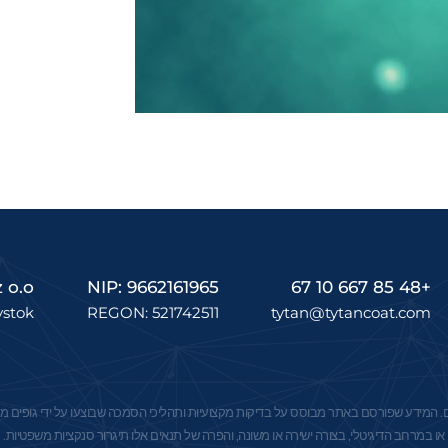
o.o.
NIP: 9662161965
+48 85 667 10 67
tytan@tytancoat.com
REGON: 521742511
łystok
וצרים. המידע שפורסם באתר מבוסס על בדיקות מקצועיות ותהליכי הסמכה שבוצעו על ידי גופים
או במרחב הדיגיטלי, בצורה ישירה או משונה, והפרה של תנאים אלו תיגרור סנקציות משפטיות.